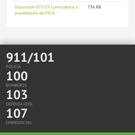
Disposición 073/19 Convocatoria a
736 KB
presentación de P.O.A.
911/101
POLICÍA
100
BOMBEROS
103
DEFENSA CIVIL
107
EMERGENCIAS