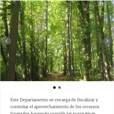
PROGRAMAS / PROYECTOS
ÁREAS / DPTOS.
UBICACIÓN Y CONTACTO
INDICE DE INCENDIOS FORESTALES
SITIOS DE INTERÉS
GUIAS
CONTACTO
Este Departamento se encarga de fiscalizar y
controlar el aprovechamiento de los recursos
forestales haciendo cumplir las normativas.