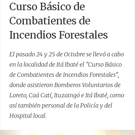
Curso Básico de
PROGRAMAS / PROYECTOS
ÁREAS / DPTOS.
Combatientes de
UBICACIÓN Y CONTACTO
Incendios Forestales
INDICE DE INCENDIOS FORESTALES
SITIOS DE INTERÉS
El pasado 24 y 25 de Octubre se llevó a cabo
GUIAS
en la localidad de Itá Ibaté el "Curso Básico
de Combatientes de Incendios Forestales",
donde asistieron Bomberos Voluntarios de
Loreto, Caá Catí, Ituzaingó e Itá Ibaté, como
CONTACTO
así también personal de la Policía y del
Hospital local.