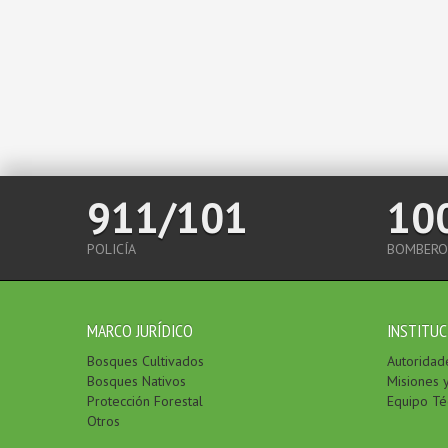
911/101
10
POLICÍA
BOMBERO
MARCO JURÍDICO
INSTITUC
Bosques Cultivados
Autoridad
Bosques Nativos
Misiones 
Protección Forestal
Equipo Té
Otros