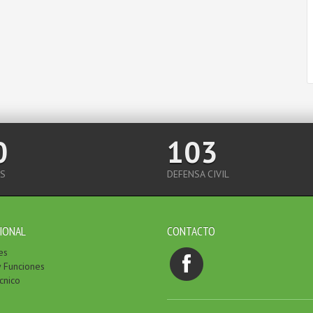
0
103
S
DEFENSA CIVIL
IONAL
CONTACTO
es
y Funciones
cnico