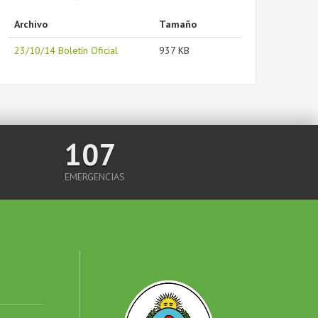
Archivo
Tamaño
23/10/14 Boletín Oficial
937 KB
107
EMERGENCIAS