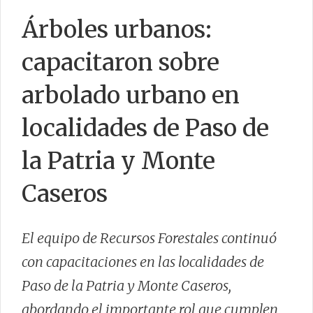
PROGRAMAS / PROYECTOS
Árboles urbanos:
ÁREAS / DPTOS.
capacitaron sobre
UBICACIÓN Y CONTACTO
arbolado urbano en
INDICE DE INCENDIOS FORESTALES
SITIOS DE INTERÉS
localidades de Paso de
GUIAS
la Patria y Monte
Caseros
CONTACTO
El equipo de Recursos Forestales continuó
con capacitaciones en las localidades de
Paso de la Patria y Monte Caseros,
abordando el importante rol que cumplen